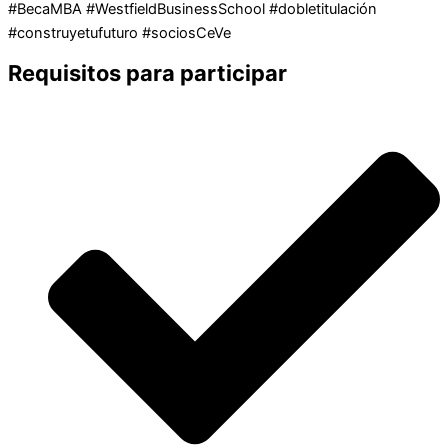
#BecaMBA #WestfieldBusinessSchool #dobletitulación
#construyetufuturo #sociosCeVe
Requisitos para participar